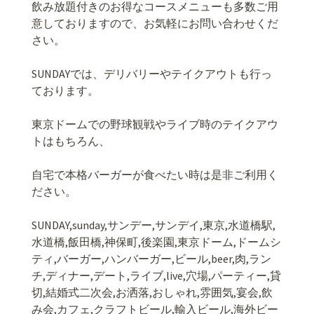
飲み放題付きのお得なコースメニューも多数ご用
意しておりますので、お気軽にお問い合わせくだ
さい。
SUNDAY
では、デリバリーやテイクアウトも行っ
ております。
東京ドームでの野球観戦やライブ時のテイクアウ
トはもちろん、
自宅で本格バーガーが食べたい時は是非ご利用く
ださい。
SUNDAY,sunday,
サンデー
,
サンデイ
,
東京
,
水道橋駅
,
水道橋
,
飯田橋
,
神保町
,
後楽園
,
東京ドーム
,
ドームシ
ティ
,
バーガー
,
ハンバーガー
,
ビール
,beer,
肉
,
ラン
チ
,
ディナー
,
デート
,
ライブ
,live,
穴場
,
パーティー
,
貸
切
,
結婚式二次会
,
お洒落
,
おしゃれ
,
雰囲気
,
宴会
,
飲
み会
,
カフェ
,
クラフトビール
,
輸入ビール
,
海外ビー