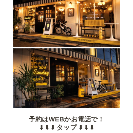
予約はWEBかお電話で！
⬇️ ⬇️ ⬇️ タップ ⬇️ ⬇️ ⬇️