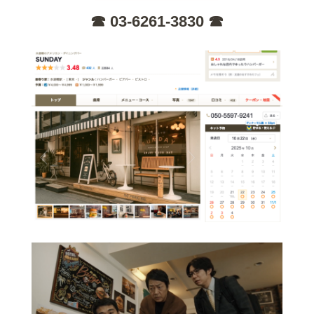
☎︎ 03-6261-3830 ☎︎