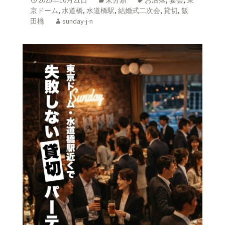
2025年10月21日
未分類
お洒落
,
宴会
,
東
京ドーム
,
水道橋
,
水道橋駅
,
結婚式二次会
,
貸切
,
飯
田橋
sunday-j-n