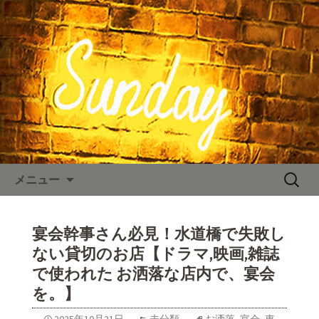
東京、水道橋駅近くにある、カフェ
「SUNDAY（サンデー）」。のNYスタイ
SUNDAY TIMES
ルの店内、人気のハンバーガーやステ
ーキなどのお料理をご用意しておりま
す。カフェ、ランチ、ディナー、パー
ティーなど多様なシーンに対応。新着
情報を随時更新中。
コンテンツへ移動
検
メニュー
索:
宴会幹事さん必見！水道橋で失敗し
ない貸切のお店【ドラマ,映画,雑誌
で使われた お洒落な店内で、宴会
を。】