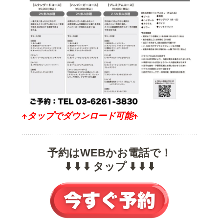
↑タップでダウンロード可能↑
予約はWEBかお電話で！
⬇️ ⬇️ ⬇️ タップ ⬇️ ⬇️ ⬇️