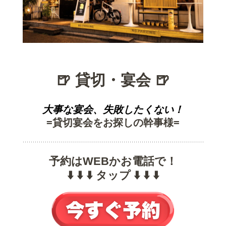
🍺 貸切・宴会 🍺
大事な宴会、失敗したくない！
=貸切宴会をお探しの幹事様=
予約はWEBかお電話で！
⬇️ ⬇️ ⬇️ タップ ⬇️ ⬇️ ⬇️