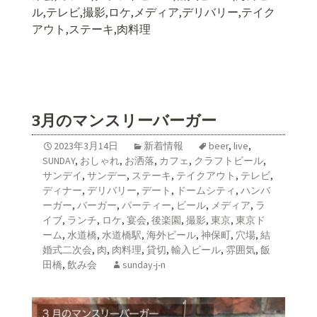
ル
,
テレビ
,
撮影
,
ロケ
,
メディア
,
デリバリー
,
テイク
アウト
,
ステーキ
,
肉料理
3月のマンスリーバーガー
2023年3月14日
新着情報
beer
,
live
,
SUNDAY
,
おしゃれ
,
お洒落
,
カフェ
,
クラフトビール
,
サンデイ
,
サンデー
,
ステーキ
,
テイクアウト
,
テレビ
,
ディナー
,
デリバリー
,
デート
,
ドームシティ
,
ハンバ
ーガー
,
バーガー
,
パーティー
,
ビール
,
メディア
,
ラ
イブ
,
ランチ
,
ロケ
,
宴会
,
後楽園
,
撮影
,
東京
,
東京ド
ーム
,
水道橋
,
水道橋駅
,
海外ビール
,
神保町
,
穴場
,
結
婚式二次会
,
肉
,
肉料理
,
貸切
,
輸入ビール
,
雰囲気
,
飯
田橋
,
飲み会
sunday-j-n