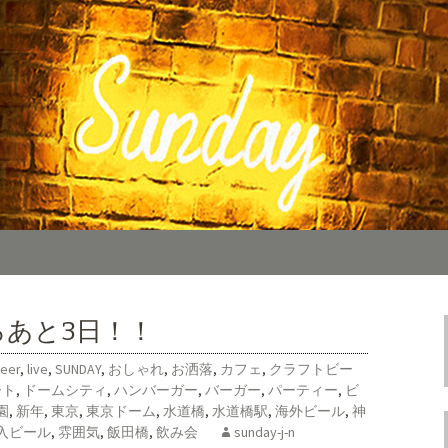
カフェ「SUNDAY（サンデー）」。の
料理をご用意しております。カフェ、ラン
TIMES
報を随時更新中。
ろあと3日！！
eer
,
live
,
SUNDAY
,
おしゃれ
,
お洒落
,
カフェ
,
クラフトビー
ート
,
ドームシティ
,
ハンバーガー
,
バーガー
,
パーティー
,
ビ
園
,
新年
,
東京
,
東京ドーム
,
水道橋
,
水道橋駅
,
海外ビール
,
神
入ビール
,
雰囲気
,
飯田橋
,
飲み会
sunday-j-n