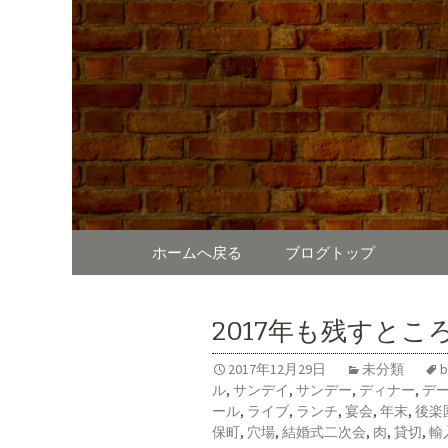
東京、水道橋駅近くにある、
ガーやステーキなどのお
SUNDAY 
様なシーンに対応。新着情
コンテンツへ移動
ホームへ戻る
ブログトップ
2017年も残すとこ
2017年12月29日
未分類
b
ル
,
サンデイ
,
サンデー
,
ディナー
,
デ
ール
,
ライブ
,
ランチ
,
宴会
,
年末
,
後楽
保町
,
穴場
,
結婚式二次会
,
肉
,
貸切
,
輸