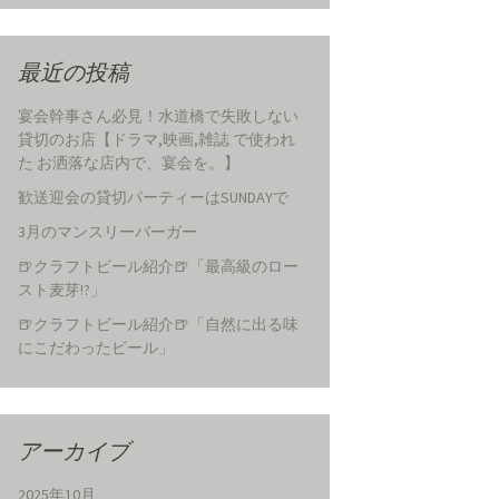
最近の投稿
宴会幹事さん必見！水道橋で失敗しない
貸切のお店【ドラマ,映画,雑誌 で使われ
た お洒落な店内で、宴会を。】
歓送迎会の貸切パーティーはSUNDAYで
3月のマンスリーバーガー
🍺クラフトビール紹介🍺「最高級のロー
スト麦芽!?」
🍺クラフトビール紹介🍺「自然に出る味
にこだわったビール」
アーカイブ
2025年10月