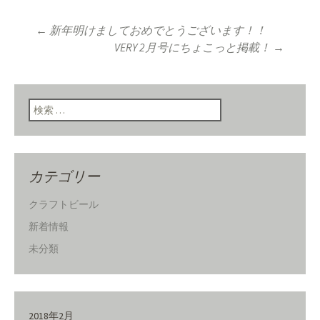
←
新年明けましておめでとうございます！！
投稿ナビゲーショ
VERY 2月号にちょこっと掲載！
→
ン
検索:
カテゴリー
クラフトビール
新着情報
未分類
2018年2月