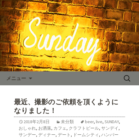
東京、水道橋駅近くにある、カフェ
「SUNDAY（サンデー）」。のNYスタイ
SUNDAY TIMES
ルの店内、人気のハンバーガーやステ
ーキなどのお料理をご用意しておりま
す。カフェ、ランチ、ディナー、パー
ティーなど多様なシーンに対応。新着
情報を随時更新中。
コンテンツへ移動
検
メニュー
索:
最近、撮影のご依頼を頂くように
なりました！
2018年2月8日
未分類
beer
,
live
,
SUNDAY
,
おしゃれ
,
お洒落
,
カフェ
,
クラフトビール
,
サンデイ
,
サンデー
,
ディナー
,
デート
,
ドームシティ
,
ハンバー