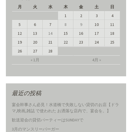
月
火
水
木
金
土
日
1
2
3
4
5
6
7
8
9
10
11
12
13
14
15
16
17
18
19
20
21
22
23
24
25
26
27
28
« 1月
4月 »
最近の投稿
宴会幹事さん必見！水道橋で失敗しない貸切のお店【ドラ
マ,映画,雑誌 で使われた お洒落な店内で、宴会を。】
歓送迎会の貸切パーティーはSUNDAYで
3月のマンスリーバーガー