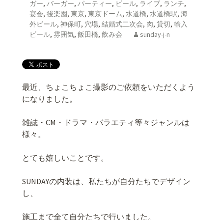
ガー
,
バーガー
,
パーティー
,
ビール
,
ライブ
,
ランチ
,
宴会
,
後楽園
,
東京
,
東京ドーム
,
水道橋
,
水道橋駅
,
海
外ビール
,
神保町
,
穴場
,
結婚式二次会
,
肉
,
貸切
,
輸入
ビール
,
雰囲気
,
飯田橋
,
飲み会
sunday-j-n
最近、ちょこちょこ撮影のご依頼をいただくよう
になりました。
雑誌・CM・ドラマ・バラエティ等々ジャンルは
様々。
とても嬉しいことです。
SUNDAYの内装は、私たちが自分たちでデザイン
し、
施工まで全て自分たちで行いました。