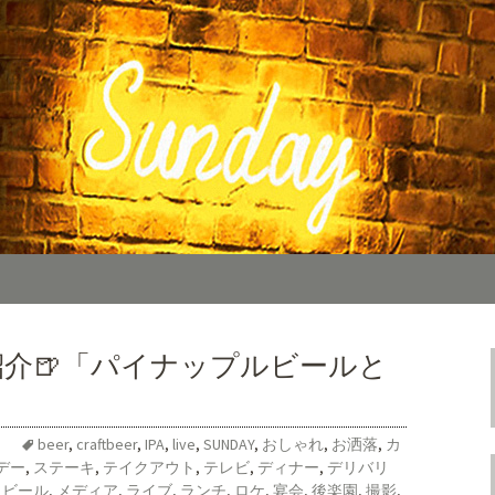
カフェ「SUNDAY（サンデー）」。の
料理をご用意しております。カフェ、ラン
TIMES
報を随時更新中。
紹介🍺「パイナップルビールと
beer
,
craftbeer
,
IPA
,
live
,
SUNDAY
,
おしゃれ
,
お洒落
,
カ
デー
,
ステーキ
,
テイクアウト
,
テレビ
,
ディナー
,
デリバリ
,
ビール
,
メディア
,
ライブ
,
ランチ
,
ロケ
,
宴会
,
後楽園
,
撮影
,