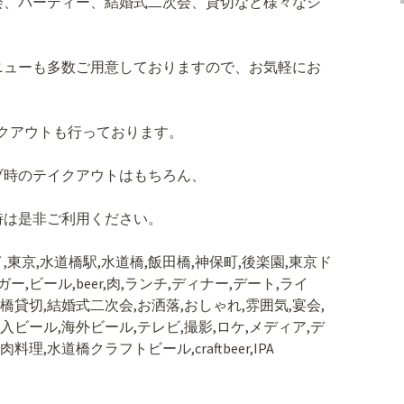
会、パーティー、結婚式二次会、貸切など様々なシ
ニューも多数ご用意しておりますので、お気軽にお
イクアウトも行っております。
ブ時のテイクアウトはもちろん、
時は是非ご利用ください。
サンデイ,東京,水道橋駅,水道橋,飯田橋,神保町,後楽園,東京ド
,ビール,beer,肉,ランチ,ディナー,デート,ライ
水道橋貸切,結婚式二次会,お洒落,おしゃれ,雰囲気,宴会,
入ビール,海外ビール,テレビ,撮影,ロケ,メディア,デ
理,水道橋クラフトビール,craftbeer,IPA