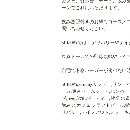
カフェ、食事会、デート、飲み
ーンでご利用いただけます。
飲み放題付きのお得なコースメ
問い合わせください。
SUNDAYでは、デリバリーやテ
東京ドームでの野球観戦やライ
自宅で本格バーガーが食べたい
SUNDAY,sunday,サンデー,
ーム,東京ドームシティ,ハンバーガー
ブ,live,穴場,パーティー,貸切,
飲み会,カフェ,クラフトビール,輸
リバリー,テイクアウト,ステーキ,肉料