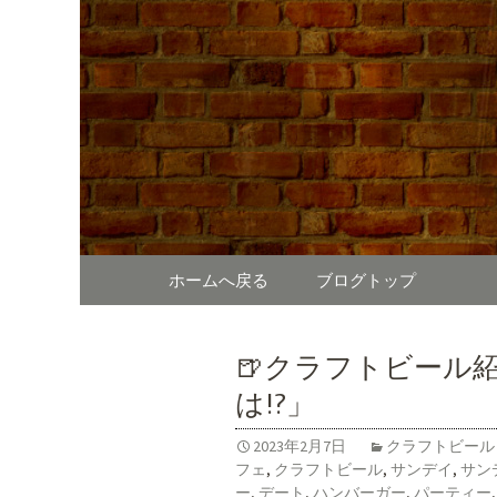
東京、水道橋駅近くにある、
ガーやステーキなどのお
SUNDAY 
様なシーンに対応。新着情
コンテンツへ移動
ホームへ戻る
ブログトップ
🍺クラフトビール
は!?」
2023年2月7日
クラフトビール
フェ
,
クラフトビール
,
サンデイ
,
サン
ー
,
デート
,
ハンバーガー
,
パーティー