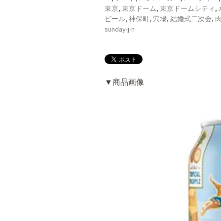
東京
,
東京ドーム
,
東京ドームシティ
,
ビール
,
神保町
,
穴場
,
結婚式二次会
,
sunday-j-n
▼商品画像