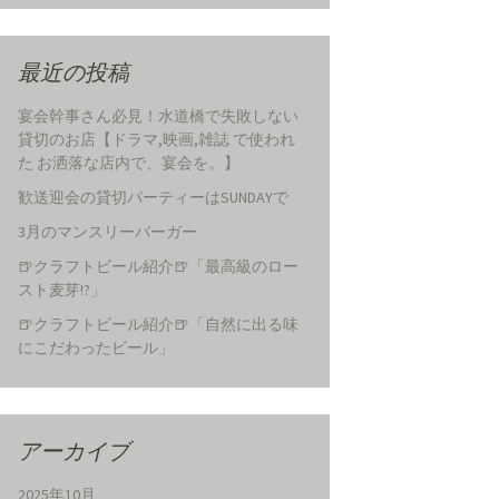
最近の投稿
宴会幹事さん必見！水道橋で失敗しない
貸切のお店【ドラマ,映画,雑誌 で使われ
た お洒落な店内で、宴会を。】
歓送迎会の貸切パーティーはSUNDAYで
3月のマンスリーバーガー
🍺クラフトビール紹介🍺「最高級のロー
スト麦芽!?」
🍺クラフトビール紹介🍺「自然に出る味
にこだわったビール」
アーカイブ
2025年10月