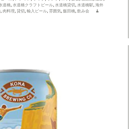
水道橋
,
水道橋クラフトビール
,
水道橋貸切
,
水道橋駅
,
海外
肉
,
肉料理
,
貸切
,
輸入ビール
,
雰囲気
,
飯田橋
,
飲み会