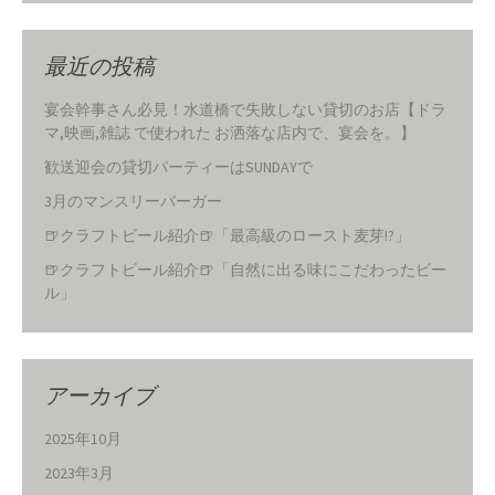
最近の投稿
宴会幹事さん必見！水道橋で失敗しない貸切のお店【ドラ
マ,映画,雑誌 で使われた お洒落な店内で、宴会を。】
歓送迎会の貸切パーティーはSUNDAYで
3月のマンスリーバーガー
🍺クラフトビール紹介🍺「最高級のロースト麦芽!?」
🍺クラフトビール紹介🍺「自然に出る味にこだわったビー
ル」
アーカイブ
2025年10月
2023年3月