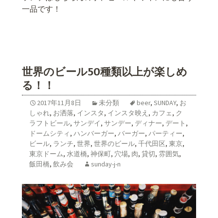
一品です！
世界のビール50種類以上が楽しめ
る！！
2017年11月8日
未分類
beer
,
SUNDAY
,
お
しゃれ
,
お洒落
,
インスタ
,
インスタ映え
,
カフェ
,
ク
ラフトビール
,
サンデイ
,
サンデー
,
ディナー
,
デート
,
ドームシティ
,
ハンバーガー
,
バーガー
,
パーティー
,
ビール
,
ランチ
,
世界
,
世界のビール
,
千代田区
,
東京
,
東京ドーム
,
水道橋
,
神保町
,
穴場
,
肉
,
貸切
,
雰囲気
,
飯田橋
,
飲み会
sunday-j-n