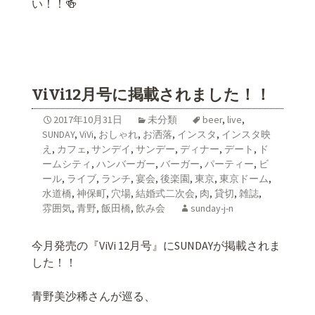
い！！🍻
ViVi12月号に掲載されました！！
2017年10月31日
未分類
beer
,
live
,
SUNDAY
,
ViVi
,
おしゃれ
,
お洒落
,
インスタ
,
インスタ映
え
,
カフェ
,
サンデイ
,
サンデー
,
ディナー
,
デート
,
ド
ームシティ
,
ハンバーガー
,
バーガー
,
パーティー
,
ビ
ール
,
ライブ
,
ランチ
,
宴会
,
後楽園
,
東京
,
東京ドーム
,
水道橋
,
神保町
,
穴場
,
結婚式二次会
,
肉
,
貸切
,
雑誌
,
雰囲気
,
青野
,
飯田橋
,
飲み会
sunday-j-n
今月発売の『ViVi 12月号』にSUNDAYが掲載されま
した！！
青野美沙稀さんが巡る、