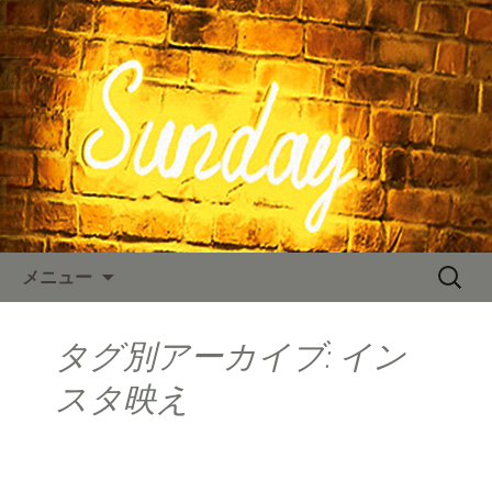
東京、水道橋駅近くにある、カフェ
「SUNDAY（サンデー）」。のNYスタイ
SUNDAY TIMES
ルの店内、人気のハンバーガーやステ
ーキなどのお料理をご用意しておりま
す。カフェ、ランチ、ディナー、パー
ティーなど多様なシーンに対応。新着
情報を随時更新中。
コンテンツへ移動
検
メニュー
索:
タグ別アーカイブ: イン
スタ映え