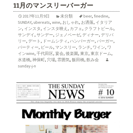
11月のマンスリーバーガー
2017年11月9日
未分類
beer
,
finedine
,
SUNDAY
,
ubereats
,
wine
,
おしゃれ
,
お洒落
,
イタリア
ン
,
インスタ
,
インスタ映え
,
カフェ
,
クラフトビール
,
サンデイ
,
サンデー
,
ジェノベーゼ
,
ディナー
,
デリバ
リー
,
デート
,
ドームシティ
,
ハンバーガー
,
バーガー
,
パーティー
,
ビール
,
マンスリー
,
ランチ
,
ワイン
,
ワ
インwine
,
千代田区
,
宴会
,
後楽園
,
東京
,
東京ドーム
,
水道橋
,
神保町
,
穴場
,
雰囲気
,
飯田橋
,
飲み会
sunday-j-n