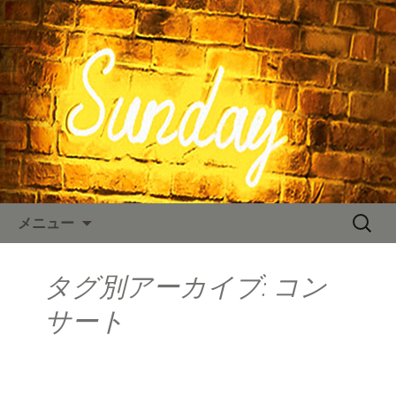
東京、水道橋駅近くにある、カフェ
「SUNDAY（サンデー）」。のNYスタイ
SUNDAY TIMES
ルの店内、人気のハンバーガーやステ
ーキなどのお料理をご用意しておりま
す。カフェ、ランチ、ディナー、パー
ティーなど多様なシーンに対応。新着
情報を随時更新中。
コンテンツへ移動
検
メニュー
索:
タグ別アーカイブ: コン
サート