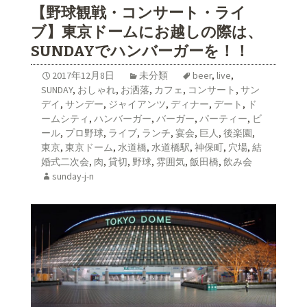
【野球観戦・コンサート・ライ
ブ】東京ドームにお越しの際は、
SUNDAYでハンバーガーを！！
2017年12月8日
未分類
beer
,
live
,
SUNDAY
,
おしゃれ
,
お洒落
,
カフェ
,
コンサート
,
サン
デイ
,
サンデー
,
ジャイアンツ
,
ディナー
,
デート
,
ド
ームシティ
,
ハンバーガー
,
バーガー
,
パーティー
,
ビ
ール
,
プロ野球
,
ライブ
,
ランチ
,
宴会
,
巨人
,
後楽園
,
東京
,
東京ドーム
,
水道橋
,
水道橋駅
,
神保町
,
穴場
,
結
婚式二次会
,
肉
,
貸切
,
野球
,
雰囲気
,
飯田橋
,
飲み会
sunday-j-n