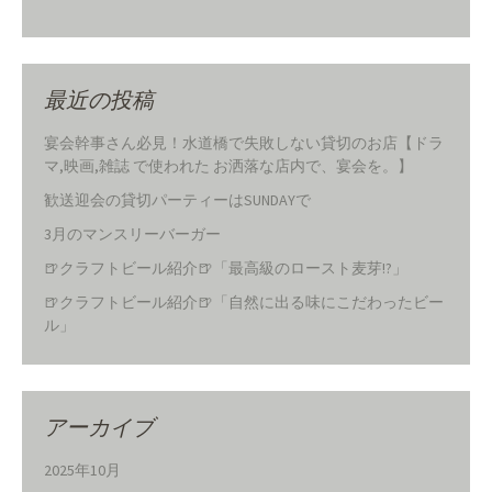
最近の投稿
宴会幹事さん必見！水道橋で失敗しない貸切のお店【ドラ
マ,映画,雑誌 で使われた お洒落な店内で、宴会を。】
歓送迎会の貸切パーティーはSUNDAYで
3月のマンスリーバーガー
🍺クラフトビール紹介🍺「最高級のロースト麦芽!?」
🍺クラフトビール紹介🍺「自然に出る味にこだわったビー
ル」
アーカイブ
2025年10月