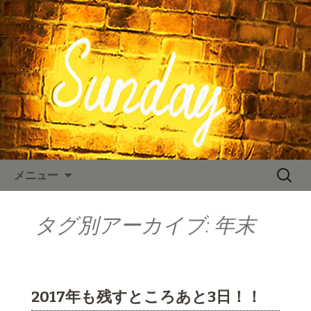
東京、水道橋駅近くにある、カフェ
「SUNDAY（サンデー）」。のNYスタイ
SUNDAY TIMES
ルの店内、人気のハンバーガーやステ
ーキなどのお料理をご用意しておりま
す。カフェ、ランチ、ディナー、パー
ティーなど多様なシーンに対応。新着
情報を随時更新中。
コンテンツへ移動
検
メニュー
索:
タグ別アーカイブ: 年末
2017年も残すところあと3日！！