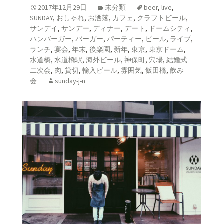
2017年12月29日
未分類
beer
,
live
,
SUNDAY
,
おしゃれ
,
お洒落
,
カフェ
,
クラフトビール
,
サンデイ
,
サンデー
,
ディナー
,
デート
,
ドームシティ
,
ハンバーガー
,
バーガー
,
パーティー
,
ビール
,
ライブ
,
ランチ
,
宴会
,
年末
,
後楽園
,
新年
,
東京
,
東京ドーム
,
水道橋
,
水道橋駅
,
海外ビール
,
神保町
,
穴場
,
結婚式
二次会
,
肉
,
貸切
,
輸入ビール
,
雰囲気
,
飯田橋
,
飲み
会
sunday-j-n