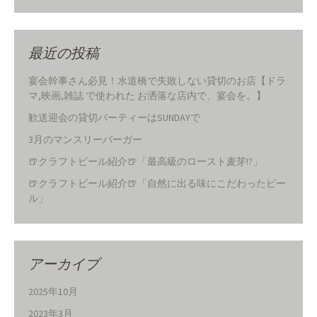
最近の投稿
宴会幹事さん必見！水道橋で失敗しない貸切のお店【ドラ
マ,映画,雑誌 で使われた お洒落な店内で、宴会を。】
歓送迎会の貸切パーティーはSUNDAYで
3月のマンスリーバーガー
🍺クラフトビール紹介🍺「最高級のロースト麦芽!?」
🍺クラフトビール紹介🍺「自然に出る味にこだわったビー
ル」
アーカイブ
2025年10月
2023年3月