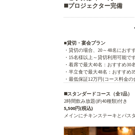
◼️プロジェクター完備
■貸切・宴会プラン
・貸切の場合、20～48名におす
・15名様以上～貸切利用可能で
・着席で最大40名：おすすめ30
・半立食で最大48名：おすすめ3
・最低保証12万円(コース料金の
◼️スタンダードコース（全7品）
2時間飲み放題(約40種類)付き
5,500円(税込)
メインにチキンステーキとパス