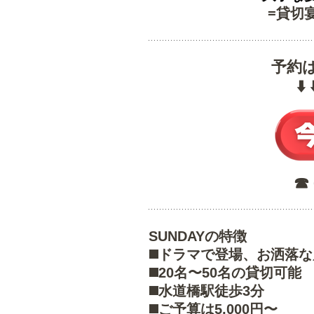
=貸切
予約
⬇️
☎︎
SUNDAYの特徴
◼️ドラマで登場、お洒落
◼️20名〜50名の貸切可能
◼️水道橋駅徒歩3分
◼️ご予算は5,000円〜