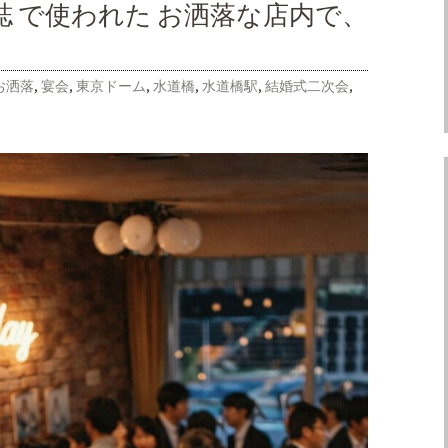
誌 で使われた お洒落な店内で、
お洒落
,
宴会
,
東京ドーム
,
水道橋
,
水道橋駅
,
結婚式二次会
,