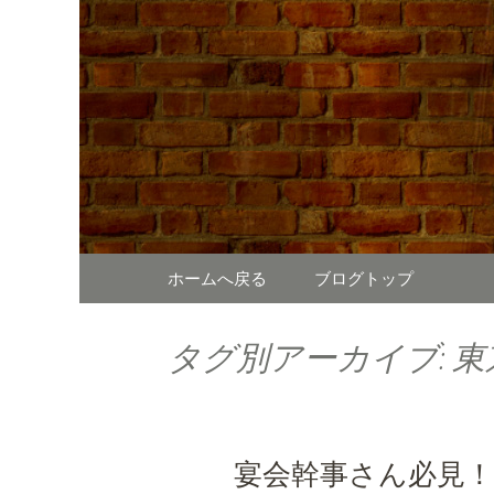
東京、水道橋駅近くにある、
ガーやステーキなどのお
SUNDAY 
様なシーンに対応。新着情
コンテンツへ移動
ホームへ戻る
ブログトップ
タグ別アーカイブ: 
宴会幹事さん必見