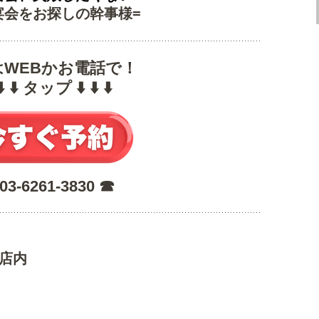
宴会をお探しの幹事様=
はWEBかお電話で！
 ⬇️ ⬇️ タップ ⬇️ ⬇️ ⬇️
 03-6261-3830 ☎︎
な店内