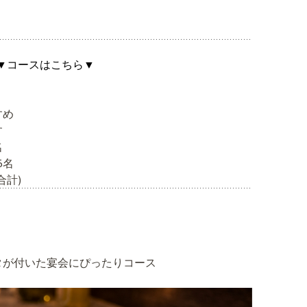
▼コースはこちら▼
すめ
す
名
5名
合計)
タが付いた宴会にぴったりコース