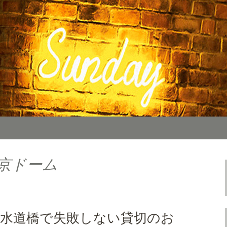
カフェ「SUNDAY（サンデー）」。の
料理をご用意しております。カフェ、ラン
TIMES
報を随時更新中。
東京ドーム
！水道橋で失敗しない貸切のお