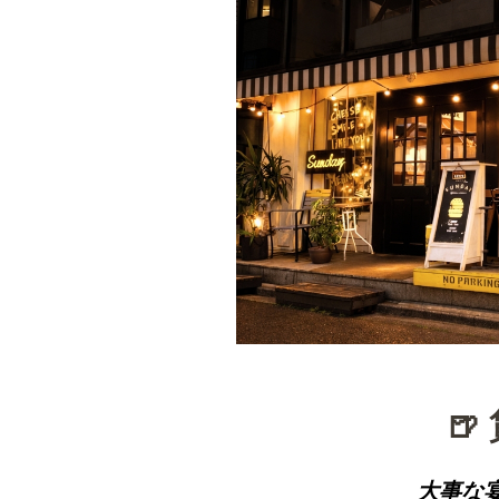
🍺
大事な