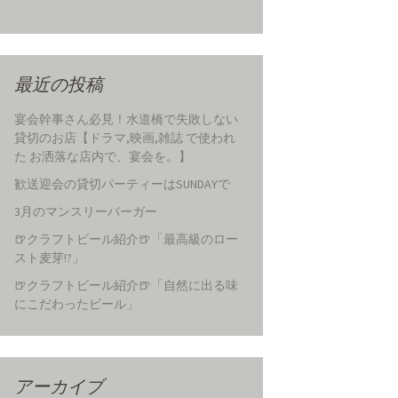
最近の投稿
宴会幹事さん必見！水道橋で失敗しない
貸切のお店【ドラマ,映画,雑誌 で使われ
た お洒落な店内で、宴会を。】
歓送迎会の貸切パーティーはSUNDAYで
3月のマンスリーバーガー
🍺クラフトビール紹介🍺「最高級のロー
スト麦芽!?」
🍺クラフトビール紹介🍺「自然に出る味
にこだわったビール」
アーカイブ