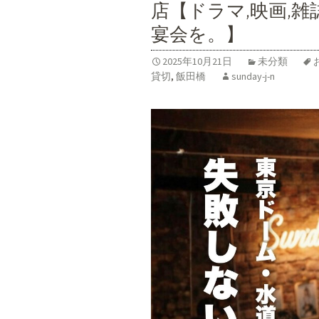
店【ドラマ,映画,雑
宴会を。】
2025年10月21日
未分類
貸切
,
飯田橋
sunday-j-n