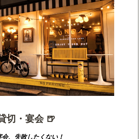
 貸切・宴会 🍺
宴会、失敗したくない！