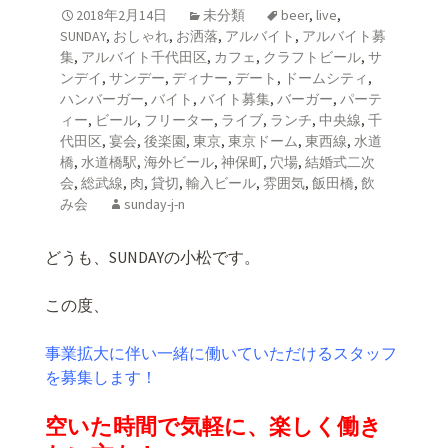
2018年2月14日
未分類
beer
,
live
,
SUNDAY
,
おしゃれ
,
お洒落
,
アルバイト
,
アルバイト募
集
,
アルバイト千代田区
,
カフェ
,
クラフトビール
,
サ
ンデイ
,
サンデー
,
ディナー
,
デート
,
ドームシティ
,
ハンバーガー
,
バイト
,
バイト募集
,
バーガー
,
パーテ
ィー
,
ビール
,
フリーター
,
ライブ
,
ランチ
,
中央線
,
千
代田区
,
宴会
,
後楽園
,
東京
,
東京ドーム
,
東西線
,
水道
橋
,
水道橋駅
,
海外ビール
,
神保町
,
穴場
,
結婚式二次
会
,
総武線
,
肉
,
貸切
,
輸入ビール
,
雰囲気
,
飯田橋
,
飲
み会
sunday-j-n
どうも、SUNDAYの小松です。
この度、
事業拡大に伴い一緒に働いていただけるスタッフ
を募集します！
空いた時間で気軽に、楽しく働き