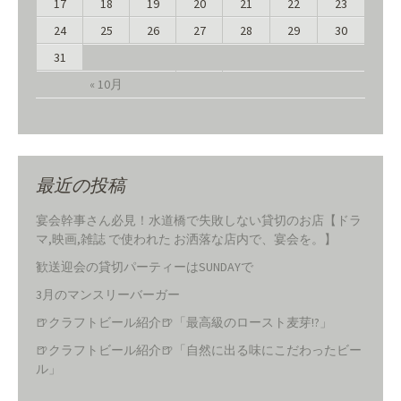
17
18
19
20
21
22
23
24
25
26
27
28
29
30
31
« 10月
最近の投稿
宴会幹事さん必見！水道橋で失敗しない貸切のお店【ドラ
マ,映画,雑誌 で使われた お洒落な店内で、宴会を。】
歓送迎会の貸切パーティーはSUNDAYで
3月のマンスリーバーガー
🍺クラフトビール紹介🍺「最高級のロースト麦芽!?」
🍺クラフトビール紹介🍺「自然に出る味にこだわったビー
ル」