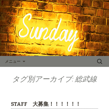
東京、水道橋駅近くにある、カフェ
「SUNDAY（サンデー）」。のNYスタイ
SUNDAY TIMES
ルの店内、人気のハンバーガーやステ
ーキなどのお料理をご用意しておりま
す。カフェ、ランチ、ディナー、パー
ティーなど多様なシーンに対応。新着
情報を随時更新中。
コンテンツへ移動
検
メニュー
索:
タグ別アーカイブ: 総武線
STAFF 大募集！！！！！！