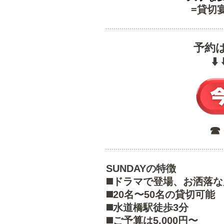
=貸切
予約
⬇️
☎︎
SUNDAYの特徴
◼️ドラマで登場、お洒落
◼️20名〜50名の貸切可能
◼️水道橋駅徒歩3分
◼️ご予算は5,000円〜