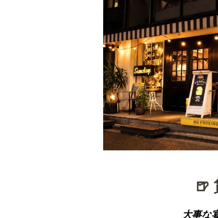
🍺
大事な