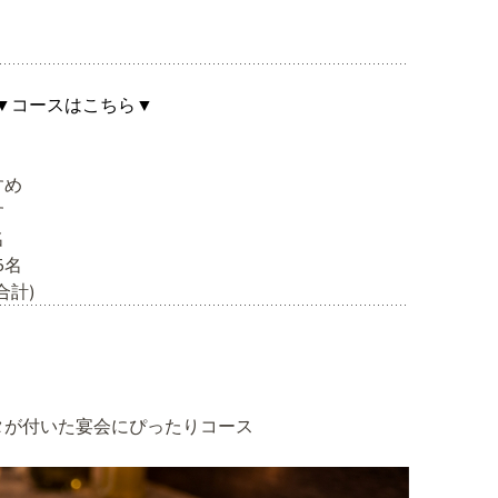
▼コースはこちら▼
すめ
す
名
5名
合計)
タが付いた宴会にぴったりコース