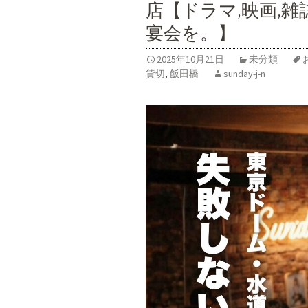
店【ドラマ,映画,雑
宴会を。】
2025年10月21日
未分類
貸切
,
飯田橋
sunday-j-n