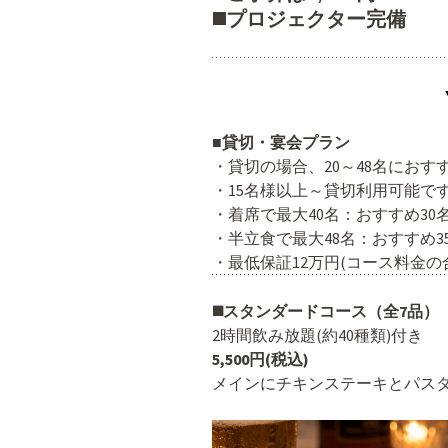
◼️プロジェクター完備
■貸切・宴会プラン
・貸切の場合、20～48名におす
・15名様以上～貸切利用可能で
・着席で最大40名：おすすめ30
・半立食で最大48名：おすすめ3
・最低保証12万円(コース料金の
◼️スタンダードコース（全7品）
2時間飲み放題(約40種類)付き
5,500円(税込)
メインにチキンステーキとパス