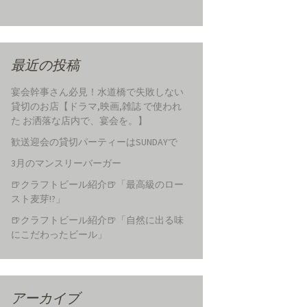
最近の投稿
宴会幹事さん必見！水道橋で失敗しない
貸切のお店【ドラマ,映画,雑誌 で使われ
た お洒落な店内で、宴会を。】
歓送迎会の貸切パーティーはSUNDAYで
3月のマンスリーバーガー
🍺クラフトビール紹介🍺「最高級のロー
スト麦芽!?」
🍺クラフトビール紹介🍺「自然に出る味
にこだわったビール」
アーカイブ