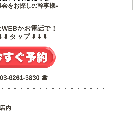
宴会をお探しの幹事様=
はWEBかお電話で！
 ⬇️ ⬇️ タップ ⬇️ ⬇️ ⬇️
 03-6261-3830 ☎︎
な店内