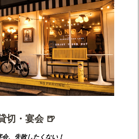
 貸切・宴会 🍺
宴会、失敗したくない！