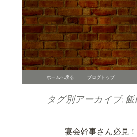
東京、水道橋駅近くにある、
ガーやステーキなどのお
SUNDAY 
様なシーンに対応。新着情
コンテンツへ移動
ホームへ戻る
ブログトップ
タグ別アーカイブ: 飯
宴会幹事さん必見