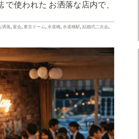
誌 で使われた お洒落な店内で、
お洒落
,
宴会
,
東京ドーム
,
水道橋
,
水道橋駅
,
結婚式二次会
,