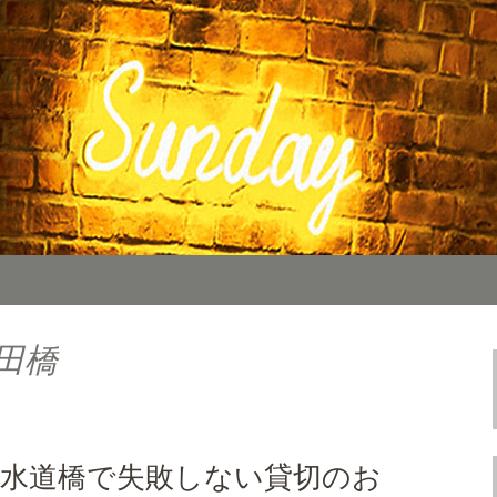
カフェ「SUNDAY（サンデー）」。の
料理をご用意しております。カフェ、ラン
TIMES
報を随時更新中。
田橋
！水道橋で失敗しない貸切のお