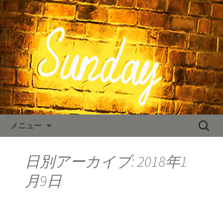
東京、水道橋駅近くにある、カフェ
「SUNDAY（サンデー）」。のNYスタイ
SUNDAY TIMES
ルの店内、人気のハンバーガーやステ
ーキなどのお料理をご用意しておりま
す。カフェ、ランチ、ディナー、パー
ティーなど多様なシーンに対応。新着
情報を随時更新中。
コンテンツへ移動
検
メニュー
索:
日別アーカイブ: 2018年1
月9日