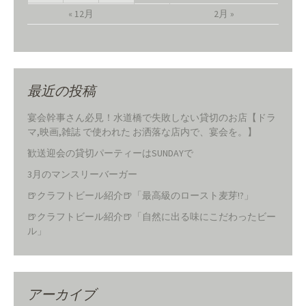
« 12月
2月 »
最近の投稿
宴会幹事さん必見！水道橋で失敗しない貸切のお店【ドラ
マ,映画,雑誌 で使われた お洒落な店内で、宴会を。】
歓送迎会の貸切パーティーはSUNDAYで
3月のマンスリーバーガー
🍺クラフトビール紹介🍺「最高級のロースト麦芽!?」
🍺クラフトビール紹介🍺「自然に出る味にこだわったビー
ル」
アーカイブ