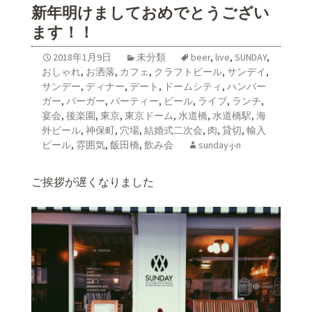
新年明けましておめでとうござい
ます！！
2018年1月9日
未分類
beer
,
live
,
SUNDAY
,
おしゃれ
,
お洒落
,
カフェ
,
クラフトビール
,
サンデイ
,
サンデー
,
ディナー
,
デート
,
ドームシティ
,
ハンバー
ガー
,
バーガー
,
パーティー
,
ビール
,
ライブ
,
ランチ
,
宴会
,
後楽園
,
東京
,
東京ドーム
,
水道橋
,
水道橋駅
,
海
外ビール
,
神保町
,
穴場
,
結婚式二次会
,
肉
,
貸切
,
輸入
ビール
,
雰囲気
,
飯田橋
,
飲み会
sunday-j-n
ご挨拶が遅くなりました