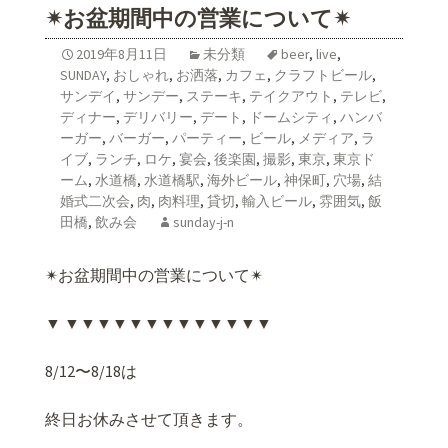
✴︎お盆期間中の営業について✴︎
2019年8月11日
未分類
beer
,
live
,
SUNDAY
,
おしゃれ
,
お洒落
,
カフェ
,
クラフトビール
,
サンデイ
,
サンデー
,
ステーキ
,
テイクアウト
,
テレビ
,
ディナー
,
デリバリー
,
デート
,
ドームシティ
,
ハンバ
ーガー
,
バーガー
,
パーティー
,
ビール
,
メディア
,
ラ
イブ
,
ランチ
,
ロケ
,
宴会
,
後楽園
,
撮影
,
東京
,
東京ド
ーム
,
水道橋
,
水道橋駅
,
海外ビール
,
神保町
,
穴場
,
結
婚式二次会
,
肉
,
肉料理
,
貸切
,
輸入ビール
,
雰囲気
,
飯
田橋
,
飲み会
sunday-j-n
✴︎お盆期間中の営業について✴︎
▼ ▼▼▼▼▼▼▼▼▼▼▼▼▼
8/12〜8/18は
終日お休みさせて頂きます。