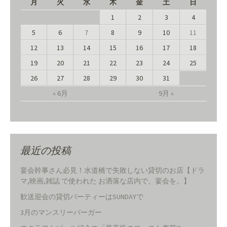
月
火
水
木
金
土
日
1
2
3
4
5
6
7
8
9
10
11
12
13
14
15
16
17
18
19
20
21
22
23
24
25
26
27
28
29
30
31
« 6月
9月 »
最近の投稿
宴会幹事さん必見！水道橋で失敗しない貸切のお店【ドラ
マ,映画,雑誌 で使われた お洒落な店内で、宴会を。】
歓送迎会の貸切パーティーはSUNDAYで
3月のマンスリーバーガー