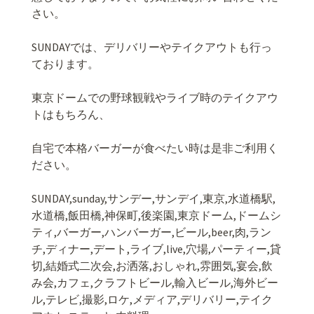
さい。
SUNDAYでは、デリバリーやテイクアウトも行っ
ております。
東京ドームでの野球観戦やライブ時のテイクアウ
トはもちろん、
自宅で本格バーガーが食べたい時は是非ご利用く
ださい。
SUNDAY,sunday,サンデー,サンデイ,東京,水道橋駅,
水道橋,飯田橋,神保町,後楽園,東京ドーム,ドームシ
ティ,バーガー,ハンバーガー,ビール,beer,肉,ラン
チ,ディナー,デート,ライブ,live,穴場,パーティー,貸
切,結婚式二次会,お洒落,おしゃれ,雰囲気,宴会,飲
み会,カフェ,クラフトビール,輸入ビール,海外ビー
ル,テレビ,撮影,ロケ,メディア,デリバリー,テイク