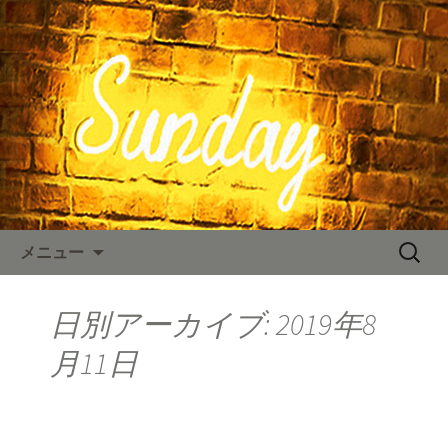
東京、水道橋駅近くにある、カフェ
「SUNDAY（サンデー）」。のNYスタイ
SUNDAY TIMES
ルの店内、人気のハンバーガーやステ
ーキなどのお料理をご用意しておりま
す。カフェ、ランチ、ディナー、パー
ティーなど多様なシーンに対応。新着
情報を随時更新中。
コンテンツへ移動
検
メニュー
索:
日別アーカイブ: 2019年8
月11日