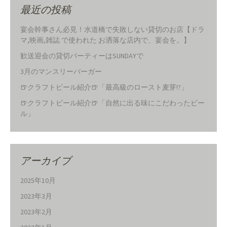
最近の投稿
宴会幹事さん必見！水道橋で失敗しない貸切のお店【ドラ
マ,映画,雑誌 で使われた お洒落な店内で、宴会を。】
歓送迎会の貸切パーティーはSUNDAYで
3月のマンスリーバーガー
🍺クラフトビール紹介🍺「最高級のロースト麦芽!?」
🍺クラフトビール紹介🍺「自然に出る味にこだわったビー
ル」
アーカイブ
2025年10月
2023年3月
2023年2月