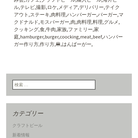
ル
,
テレビ
,
撮影
,
ロケ
,
メディア
,
デリバリー
,
テイク
アウト
,
ステーキ
,
肉料理
,
ハンバーガー
,
バーガー
,
マ
クドナルド
,
モスバーガー
,
肉
,
肉料理
,
料理
,
グルメ
,
クッキング
,
食
,
牛肉
,
家族
,
ファミリー
,
家
庭,hamburger,burger,coocking,meat,beef,ハンバー
ガー作り方,作り方,
🍔
,はんばーがー,
検索:
カテゴリー
クラフトビール
新着情報