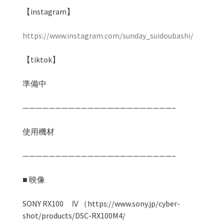
【instagram】
https://www.instagram.com/sunday_suidoubashi/
【tiktok】
準備中
———————————————————————–
使用機材
———————————————————————–
■
映像
SONY RX100
Ⅳ
（https://www.sony.jp/cyber-
shot/products/DSC-RX100M4/