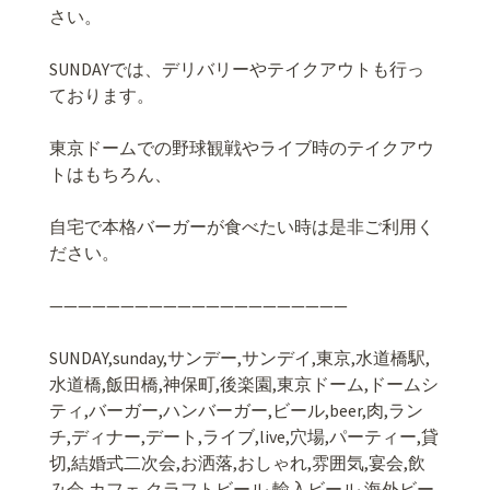
さい。
SUNDAY
では、デリバリーやテイクアウトも行っ
ております。
東京ドームでの野球観戦やライブ時のテイクアウ
トはもちろん、
自宅で本格バーガーが食べたい時は是非ご利用く
ださい。
—————————————————————
SUNDAY,sunday,
サンデー
,
サンデイ
,
東京
,
水道橋駅
,
水道橋
,
飯田橋
,
神保町
,
後楽園
,
東京ドーム
,
ドームシ
ティ
,
バーガー
,
ハンバーガー
,
ビール
,beer,
肉
,
ラン
チ
,
ディナー
,
デート
,
ライブ
,live,
穴場
,
パーティー
,
貸
切
,
結婚式二次会
,
お洒落
,
おしゃれ
,
雰囲気
,
宴会
,
飲
み会
,
カフェ
,
クラフトビール
,
輸入ビール
,
海外ビー