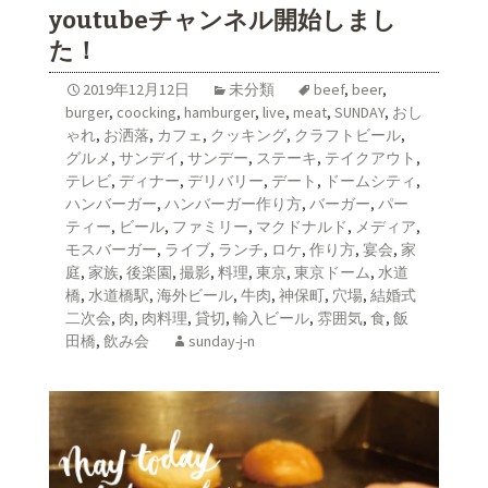
youtubeチャンネル開始しまし
た！
2019年12月12日
未分類
beef
,
beer
,
burger
,
coocking
,
hamburger
,
live
,
meat
,
SUNDAY
,
おし
ゃれ
,
お洒落
,
カフェ
,
クッキング
,
クラフトビール
,
グルメ
,
サンデイ
,
サンデー
,
ステーキ
,
テイクアウト
,
テレビ
,
ディナー
,
デリバリー
,
デート
,
ドームシティ
,
ハンバーガー
,
ハンバーガー作り方
,
バーガー
,
パー
ティー
,
ビール
,
ファミリー
,
マクドナルド
,
メディア
,
モスバーガー
,
ライブ
,
ランチ
,
ロケ
,
作り方
,
宴会
,
家
庭
,
家族
,
後楽園
,
撮影
,
料理
,
東京
,
東京ドーム
,
水道
橋
,
水道橋駅
,
海外ビール
,
牛肉
,
神保町
,
穴場
,
結婚式
二次会
,
肉
,
肉料理
,
貸切
,
輸入ビール
,
雰囲気
,
食
,
飯
田橋
,
飲み会
sunday-j-n