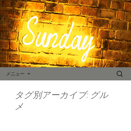
東京、水道橋駅近くにある、カフェ
「SUNDAY（サンデー）」。のNYスタイ
SUNDAY TIMES
ルの店内、人気のハンバーガーやステ
ーキなどのお料理をご用意しておりま
す。カフェ、ランチ、ディナー、パー
ティーなど多様なシーンに対応。新着
情報を随時更新中。
コンテンツへ移動
検
メニュー
索:
タグ別アーカイブ: グル
メ