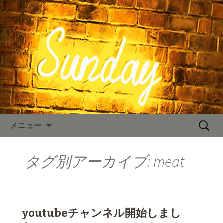
東京、水道橋駅近くにある、カフェ
「SUNDAY（サンデー）」。のNYスタイ
SUNDAY TIMES
ルの店内、人気のハンバーガーやステ
ーキなどのお料理をご用意しておりま
す。カフェ、ランチ、ディナー、パー
ティーなど多様なシーンに対応。新着
情報を随時更新中。
コンテンツへ移動
検
メニュー
索:
タグ別アーカイブ: meat
youtubeチャンネル開始しまし