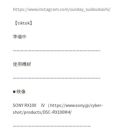
https://www.instagram.com/sunday_suidoubashi/
【tiktok】
準備中
———————————————————————–
使用機材
———————————————————————–
■
映像
SONY RX100
Ⅳ
（https://www.sony.jp/cyber-
shot/products/DSC-RX100M4/
—————————————————————