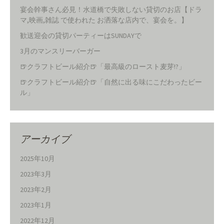
宴会幹事さん必見！水道橋で失敗しない貸切のお店【ドラ
マ,映画,雑誌 で使われた お洒落な店内で、宴会を。】
歓送迎会の貸切パーティーはSUNDAYで
3月のマンスリーバーガー
🍺クラフトビール紹介🍺「最高級のロースト麦芽!?」
🍺クラフトビール紹介🍺「自然に出る味にこだわったビー
ル」
アーカイブ
2025年10月
2023年3月
2023年2月
2023年1月
2022年12月