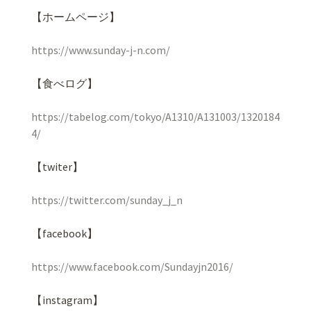
【ホームページ】
https://www.sunday-j-n.com/
【食べログ】
https://tabelog.com/tokyo/A1310/A131003/1320184
4/
【
twiter
】
https://twitter.com/sunday_j_n
【
facebook
】
https://www.facebook.com/Sundayjn2016/
【instagram】