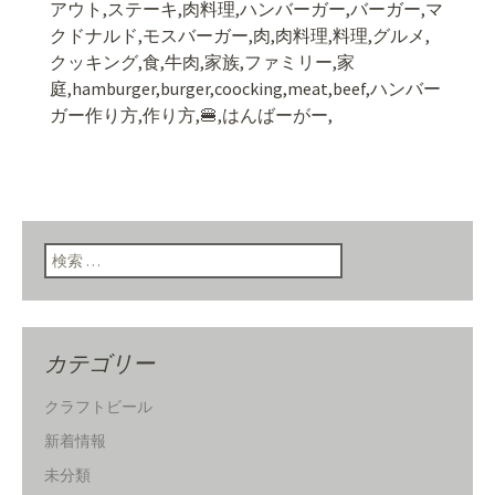
アウト
,
ステーキ
,
肉料理
,
ハンバーガー
,
バーガー
,
マ
クドナルド
,
モスバーガー
,
肉
,
肉料理
,
料理
,
グルメ
,
クッキング
,
食
,
牛肉
,
家族
,
ファミリー
,
家
庭,hamburger,burger,coocking,meat,beef,ハンバー
ガー作り方,作り方,
🍔
,はんばーがー,
検索:
カテゴリー
クラフトビール
新着情報
未分類