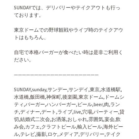
SUNDAY
では、デリバリーやテイクアウトも行っ
ております。
東京ドームでの野球観戦やライブ時のテイクアウ
トはもちろん、
自宅で本格バーガーが食べたい時は是非ご利用く
ださい。
—————————————————————
SUNDAY,sunday,
サンデー
,
サンデイ
,
東京
,
水道橋駅
,
水道橋
,
飯田橋
,
神保町
,
後楽園
,
東京ドーム
,
ドームシ
ティ
,
バーガー
,
ハンバーガー
,
ビール
,beer,
肉
,
ラン
チ
,
ディナー
,
デート
,
ライブ
,live,
穴場
,
パーティー
,
貸
切
,
結婚式二次会
,
お洒落
,
おしゃれ
,
雰囲気
,
宴会
,
飲
み会
,
カフェ
,
クラフトビール
,
輸入ビール
,
海外ビー
ル
,
テレビ
,
撮影
,
ロケ
,
メディア
,
デリバリー
,
テイク