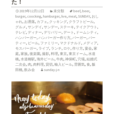
た！
2019年12月12日
未分類
beef
,
beer
,
burger
,
coocking
,
hamburger
,
live
,
meat
,
SUNDAY
,
おし
ゃれ
,
お洒落
,
カフェ
,
クッキング
,
クラフトビール
,
グルメ
,
サンデイ
,
サンデー
,
ステーキ
,
テイクアウト
,
テレビ
,
ディナー
,
デリバリー
,
デート
,
ドームシティ
,
ハンバーガー
,
ハンバーガー作り方
,
バーガー
,
パー
ティー
,
ビール
,
ファミリー
,
マクドナルド
,
メディア
,
モスバーガー
,
ライブ
,
ランチ
,
ロケ
,
作り方
,
宴会
,
家
庭
,
家族
,
後楽園
,
撮影
,
料理
,
東京
,
東京ドーム
,
水道
橋
,
水道橋駅
,
海外ビール
,
牛肉
,
神保町
,
穴場
,
結婚式
二次会
,
肉
,
肉料理
,
貸切
,
輸入ビール
,
雰囲気
,
食
,
飯
田橋
,
飲み会
sunday-j-n